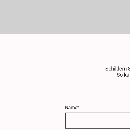
Schildern 
So ka
Name
*